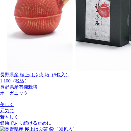
長野県産 極上はぶ茶 箱（5包入）
1,100（税込）
長野県産有機栽培
オーガニック
美しく
元気に
若々しく
健康であり続けるために