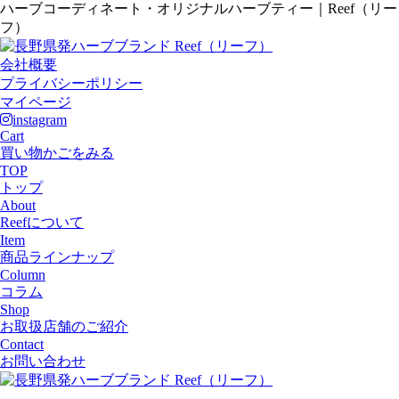
ハーブコーディネート・オリジナルハーブティー｜Reef（リー
フ）
会社概要
プライバシーポリシー
マイページ
instagram
Cart
買い物かごをみる
TOP
トップ
About
Reefについて
Item
商品ラインナップ
Column
コラム
Shop
お取扱店舗のご紹介
Contact
お問い合わせ