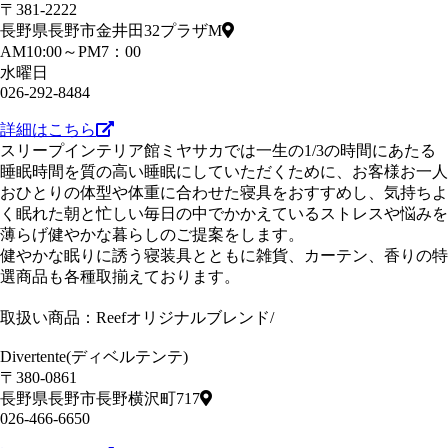
〒381-2222
長野県長野市金井田32プラザM
AM10:00～PM7：00
水曜日
026-292-8484
詳細はこちら
スリープインテリア館ミヤサカでは一生の1/3の時間にあたる
睡眠時間を質の高い睡眠にしていただくために、お客様お一人
おひとりの体型や体重に合わせた寝具をおすすめし、気持ちよ
く眠れた朝と忙しい毎日の中でかかえているストレスや悩みを
薄らげ健やかな暮らしのご提案をします。
健やかな眠りに誘う寝装具とともに雑貨、カーテン、香りの特
選商品も各種取揃えております。
取扱い商品：Reefオリジナルブレンド/
Divertente(ディベルテンテ)
〒380-0861
長野県長野市長野横沢町717
026-466-6650