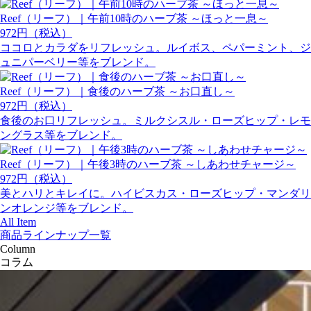
Reef（リーフ）｜午前10時のハーブ茶 ～ほっと一息～
972円（税込）
ココロとカラダをリフレッシュ。ルイボス、ペパーミント、ジ
ュニパーベリー等をブレンド。
Reef（リーフ）｜食後のハーブ茶 ～お口直し～
972円（税込）
食後のお口リフレッシュ。ミルクシスル・ローズヒップ・レモ
ングラス等をブレンド。
Reef（リーフ）｜午後3時のハーブ茶 ～しあわせチャージ～
972円（税込）
美とハリとキレイに。ハイビスカス・ローズヒップ・マンダリ
ンオレンジ等をブレンド。
All Item
商品ラインナップ一覧
Column
コラム