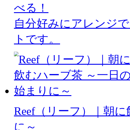
べる！
自分好みにアレンジで
トです。
Reef（リーフ）｜朝
に～