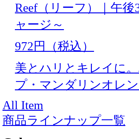
Reef（リーフ）｜午
ャージ～
972円（税込）
美とハリとキレイに。
プ・マンダリンオレン
All Item
商品ラインナップ一覧