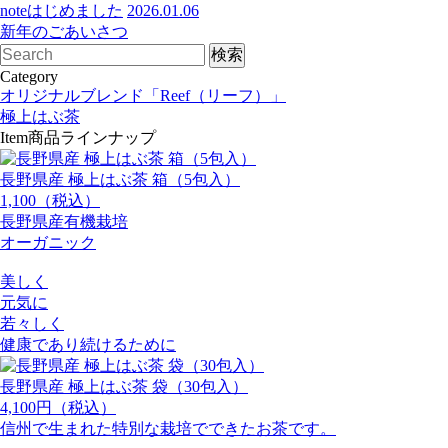
noteはじめました
2026.01.06
新年のごあいさつ
Category
オリジナルブレンド「Reef（リーフ）」
極上はぶ茶
Item
商品ラインナップ
長野県産 極上はぶ茶 箱（5包入）
1,100（税込）
長野県産有機栽培
オーガニック
美しく
元気に
若々しく
健康であり続けるために
長野県産 極上はぶ茶 袋（30包入）
4,100円（税込）
信州で生まれた特別な栽培でできたお茶です。