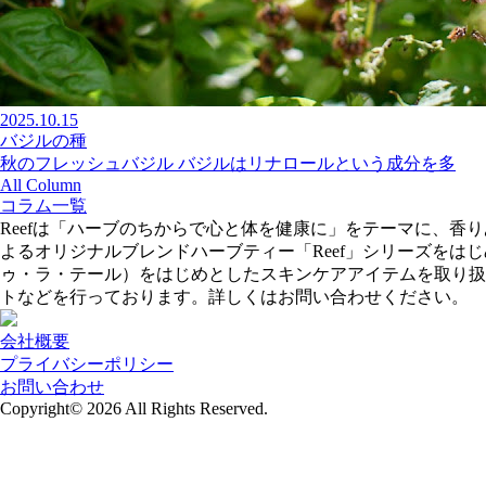
2025.10.15
バジルの種
秋のフレッシュバジル バジルはリナロールという成分を多
All Column
コラム一覧
Reefは「ハーブのちからで心と体を健康に」をテーマに、
よるオリジナルブレンドハーブティー「Reef」シリーズをはじめ、
ゥ・ラ・テール）をはじめとしたスキンケアアイテムを取り扱
トなどを行っております。詳しくはお問い合わせください。
会社概要
プライバシーポリシー
お問い合わせ
Copyright© 2026
All Rights Reserved.