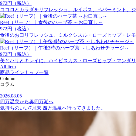
972円（税込）
ココロとカラダをリフレッシュ。ルイボス、ペパーミント、ジ
Reef（リーフ）｜食後のハーブ茶 ～お口直し～
972円（税込）
食後のお口リフレッシュ。ミルクシスル・ローズヒップ・レモ
Reef（リーフ）｜午後3時のハーブ茶 ～しあわせチャージ～
972円（税込）
美とハリとキレイに。ハイビスカス・ローズヒップ・マンダリ
All Item
商品ラインナップ一覧
Column
コラム
2026.08.05
四万温泉から奥四万湖へ
気持ちのいい7月末 四万温泉へ行ってきました。