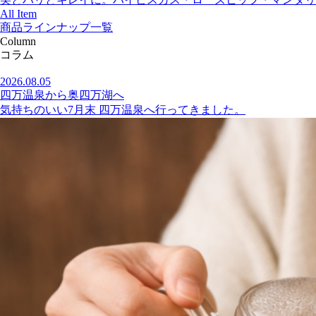
All Item
商品ラインナップ一覧
Column
コラム
2026.08.05
四万温泉から奥四万湖へ
気持ちのいい7月末 四万温泉へ行ってきました。