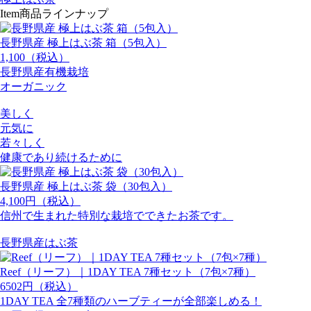
Item
商品ラインナップ
長野県産 極上はぶ茶 箱（5包入）
1,100（税込）
長野県産有機栽培
オーガニック
美しく
元気に
若々しく
健康であり続けるために
長野県産 極上はぶ茶 袋（30包入）
4,100円（税込）
信州で生まれた特別な栽培でできたお茶です。
長野県産はぶ茶
Reef（リーフ）｜1DAY TEA 7種セット（7包×7種）
6502円（税込）
1DAY TEA 全7種類のハーブティーが全部楽しめる！