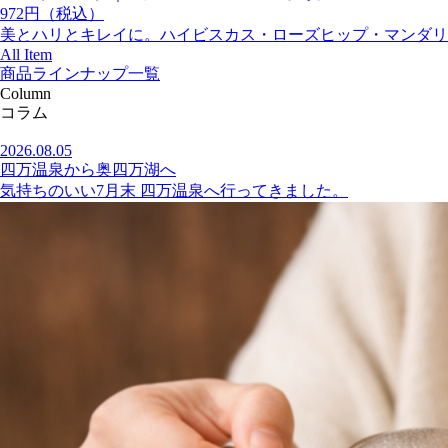
972円（税込）
美とハリとキレイに。ハイビスカス・ローズヒップ・マンダリ
All Item
商品ラインナップ一覧
Column
コラム
2026.08.05
四万温泉から奥四万湖へ
気持ちのいい7月末 四万温泉へ行ってきました。