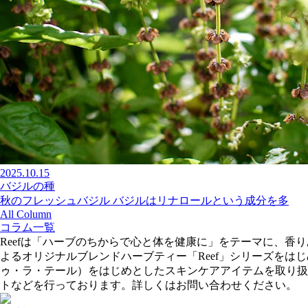
2025.10.15
バジルの種
秋のフレッシュバジル バジルはリナロールという成分を多
All Column
コラム一覧
Reefは「ハーブのちからで心と体を健康に」をテーマに、
よるオリジナルブレンドハーブティー「Reef」シリーズをはじめ、
ゥ・ラ・テール）をはじめとしたスキンケアアイテムを取り扱
トなどを行っております。詳しくはお問い合わせください。