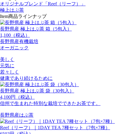
オリジナルブレンド「Reef（リーフ）」
極上はぶ茶
Item
商品ラインナップ
長野県産 極上はぶ茶 箱（5包入）
1,100（税込）
長野県産有機栽培
オーガニック
美しく
元気に
若々しく
健康であり続けるために
長野県産 極上はぶ茶 袋（30包入）
4,100円（税込）
信州で生まれた特別な栽培でできたお茶です。
長野県産はぶ茶
Reef（リーフ）｜1DAY TEA 7種セット（7包×7種）
6502円（税込）