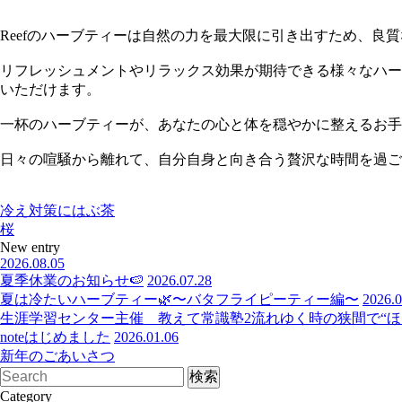
Reefのハーブティーは自然の力を最大限に引き出すため、良
リフレッシュメントやリラックス効果が期待できる様々なハー
いただけます。
一杯のハーブティーが、あなたの心と体を穏やかに整えるお手
日々の喧騒から離れて、自分自身と向き合う贅沢な時間を過ご
冷え対策にはぶ茶
桜
New entry
2026.08.05
夏季休業のお知らせ🍉
2026.07.28
夏は冷たいハーブティー🌿〜バタフライピーティー編〜
2026.0
生涯学習センター主催 教えて常識塾2流れゆく時の狭間で“ほっ
noteはじめました
2026.01.06
新年のごあいさつ
Category