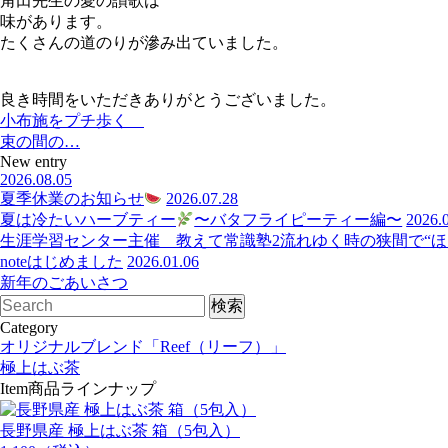
角田先生の愛の讃歌は
味があります。
たくさんの道のりが滲み出ていました。
良き時間をいただきありがとうございました。
小布施をプチ歩く
束の間の…
New entry
2026.08.05
夏季休業のお知らせ
2026.07.28
夏は冷たいハーブティー
〜バタフライピーティー編〜
2026.
生涯学習センター主催 教えて常識塾2流れゆく時の狭間で“ほっ
noteはじめました
2026.01.06
新年のごあいさつ
Category
オリジナルブレンド「Reef（リーフ）」
極上はぶ茶
Item
商品ラインナップ
長野県産 極上はぶ茶 箱（5包入）