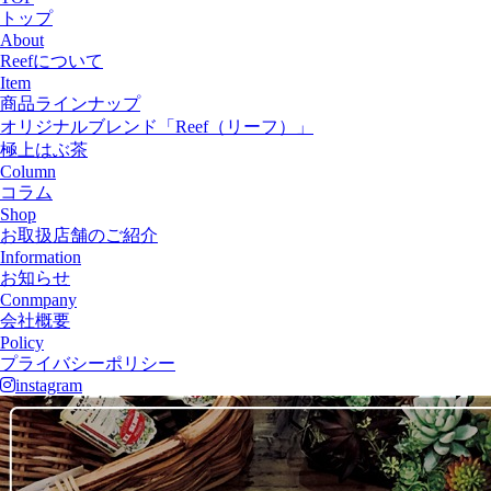
トップ
About
Reefについて
Item
商品ラインナップ
オリジナルブレンド「Reef（リーフ）」
極上はぶ茶
Column
コラム
Shop
お取扱店舗のご紹介
Information
お知らせ
Conmpany
会社概要
Policy
プライバシーポリシー
instagram