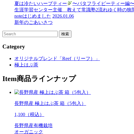
夏は冷たいハーブティー
〜バタフライピーティー編
生涯学習センター主催 教えて常識塾2流れゆく時の狭間で
noteはじめました
2026.01.06
新年のごあいさつ
Category
オリジナルブレンド「Reef（リーフ）」
極上はぶ茶
Item
商品ラインナップ
長野県産 極上はぶ茶 箱（5包入）
1,100（税込）
長野県産有機栽培
オーガニック