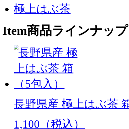
極上はぶ茶
Item
商品ラインナップ
長野県産 極上はぶ茶 
1,100（税込）