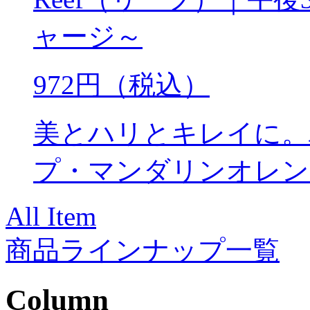
ャージ～
972円（税込）
美とハリとキレイに。
プ・マンダリンオレン
All Item
商品ラインナップ一覧
Column