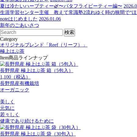
夏は冷たいハーブティー🌿〜バタフライピーティー編〜
2026.0
生涯学習センター主催 教えて常識塾2流れゆく時の狭間で“ほっ
noteはじめました
2026.01.06
新年のごあいさつ
Category
オリジナルブレンド「Reef（リーフ）」
極上はぶ茶
Item
商品ラインナップ
長野県産 極上はぶ茶 箱（5包入）
1,100（税込）
長野県産有機栽培
オーガニック
美しく
元気に
若々しく
健康であり続けるために
長野県産 極上はぶ茶 袋（30包入）