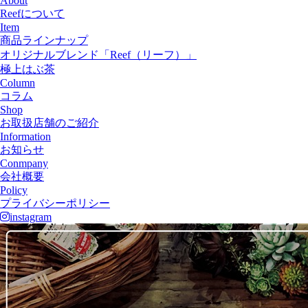
About
Reefについて
Item
商品ラインナップ
オリジナルブレンド「Reef（リーフ）」
極上はぶ茶
Column
コラム
Shop
お取扱店舗のご紹介
Information
お知らせ
Conmpany
会社概要
Policy
プライバシーポリシー
instagram