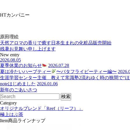
HTカンパニー
原田理絵
天然アロマの香りで癒す日本生まれの化粧品販売開始
残暑お見舞い申し上げます
New entry
2026.08.05
夏季休業のお知らせ
2026.07.28
夏は冷たいハーブティー
〜バタフライピーティー編〜
2026.
生涯学習センター主催 教えて常識塾2流れゆく時の狭間で“ほっ
noteはじめました
2026.01.06
新年のごあいさつ
Category
オリジナルブレンド「Reef（リーフ）」
極上はぶ茶
Item
商品ラインナップ