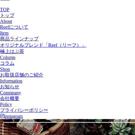
TOP
トップ
About
Reefについて
Item
商品ラインナップ
オリジナルブレンド「Reef（リーフ）」
極上はぶ茶
Column
コラム
Shop
お取扱店舗のご紹介
Information
お知らせ
Conmpany
会社概要
Policy
プライバシーポリシー
instagram