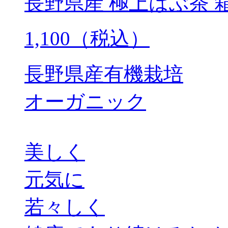
長野県産 極上はぶ茶 
1,100（税込）
長野県産有機栽培
オーガニック
美しく
元気に
若々しく