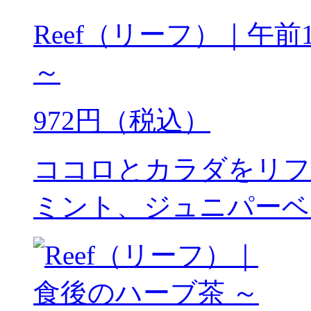
Reef（リーフ）｜午
～
972円（税込）
ココロとカラダをリフ
ミント、ジュニパーベ