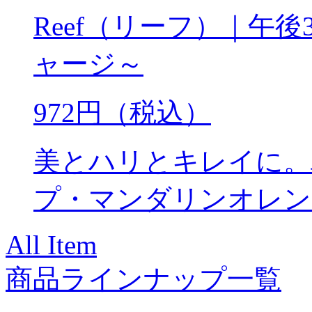
Reef（リーフ）｜午
ャージ～
972円（税込）
美とハリとキレイに。
プ・マンダリンオレン
All Item
商品ラインナップ一覧