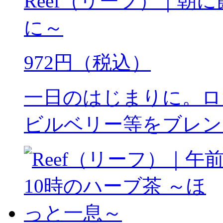
Reef（リーフ）｜朝
に～
972円（税込）
一日のはじまりに。ロ
ビルベリー等をブレン