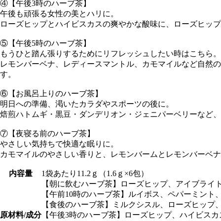
④【午後3時のハーブ茶】
午後も頑張る女性の美とハリに。
ローズヒップとハイビスカスの爽やかな酸味に、ローズヒッ
⑤【午後5時のハーブ茶】
もうひと踏ん張りするためにリフレッシュしたい時はこちら。
レモンバーベナ、レディースマントル、カモマイルなど自然の
す。
⑥【お風呂上りのハーブ茶】
明日への準備、渇いたカラダやスポーツの後に。
焙煎ハトムギ・黒豆・ダンデリオン・ジェニパーベリーなど、
⑦【夜寝る前のハーブ茶】
やさしい気持ちで快適な眠りに。
カモマイルのやさしい香りと、レモンバームとレモンバーベナ
内容量
1袋あたり11.2ｇ（1.6ｇ×6包）
【朝に飲むハーブ茶】ローズヒップ、アイブライ
【午前10時のハーブ茶】ルイボス、ペパーミント
【食後のハーブ茶】ミルクシスル、ローズヒップ
原材料/成分
【午後3時のハーブ茶】ローズヒップ、ハイビスカ