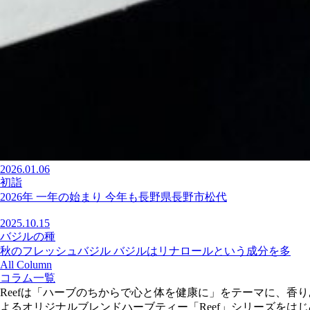
2026.01.06
初詣
2026年 一年の始まり 今年も長野県長野市松代
2025.10.15
バジルの種
秋のフレッシュバジル バジルはリナロールという成分を多
All Column
コラム一覧
Reefは「ハーブのちからで心と体を健康に」をテーマに、
よるオリジナルブレンドハーブティー「Reef」シリーズをはじめ、