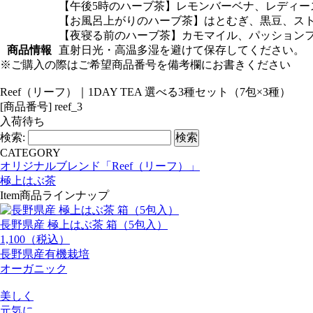
【午後5時のハーブ茶】レモンバーベナ、レディ
【お風呂上がりのハーブ茶】はとむぎ、黒豆、ス
【夜寝る前のハーブ茶】カモマイル、パッション
商品情報
直射日光・高温多湿を避けて保存してください。
※ご購入の際はご希望商品番号を備考欄にお書きください
Reef（リーフ）｜1DAY TEA 選べる3種セット（7包×3種）
[商品番号] reef_3
入荷待ち
検索:
CATEGORY
オリジナルブレンド「Reef（リーフ）」
極上はぶ茶
Item
商品ラインナップ
長野県産 極上はぶ茶 箱（5包入）
1,100（税込）
長野県産有機栽培
オーガニック
美しく
元気に