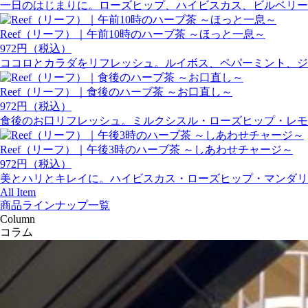
一日のはじまりに。ローズヒップ、ハイビスカス、ビルベリー
Reef（リーフ）｜午前10時のハーブ茶 ～ほっと一息～
972円（税込）
ココロとカラダをリフレッシュ。ルイボス、ペパーミント、ジ
Reef（リーフ）｜食後のハーブ茶 ～お口直し～
972円（税込）
食後のお口リフレッシュ。ミルクシスル・ローズヒップ・レモ
Reef（リーフ）｜午後3時のハーブ茶 ～しあわせチャージ～
972円（税込）
美とハリとキレイに。ハイビスカス・ローズヒップ・マンダリ
All Item
商品ラインナップ一覧
Column
コラム