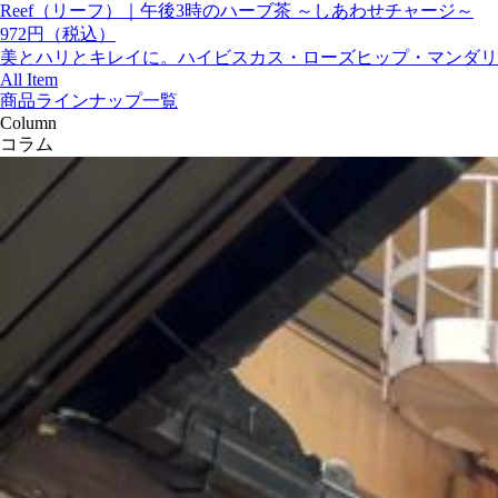
Reef（リーフ）｜午後3時のハーブ茶 ～しあわせチャージ～
972円（税込）
美とハリとキレイに。ハイビスカス・ローズヒップ・マンダリ
All Item
商品ラインナップ一覧
Column
コラム