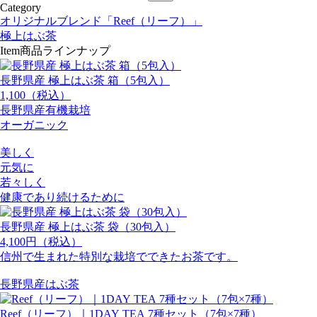
Category
オリジナルブレンド「Reef（リーフ）」
極上はぶ茶
Item
商品ラインナップ
長野県産 極上はぶ茶 箱（5包入）
1,100（税込）
長野県産有機栽培
オーガニック
美しく
元気に
若々しく
健康であり続けるために
長野県産 極上はぶ茶 袋（30包入）
4,100円（税込）
信州で生まれた特別な栽培でできたお茶です。
長野県産はぶ茶
Reef（リーフ）｜1DAY TEA 7種セット（7包×7種）