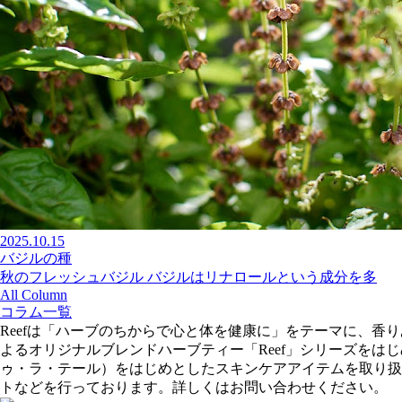
2025.10.15
バジルの種
秋のフレッシュバジル バジルはリナロールという成分を多
All Column
コラム一覧
Reefは「ハーブのちからで心と体を健康に」をテーマに、
よるオリジナルブレンドハーブティー「Reef」シリーズをはじめ、
ゥ・ラ・テール）をはじめとしたスキンケアアイテムを取り扱
トなどを行っております。詳しくはお問い合わせください。