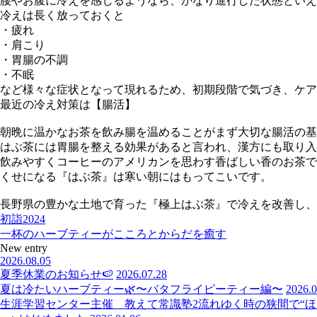
腰やお腹に冷えを感じるようなら、かなり進行した状態といえ
冷えは長く放っておくと
・疲れ
・肩こり
・胃腸の不調
・不眠
など様々な症状となって現れるため、初期段階で気づき、ケア
最近の冷え対策は【腸活】
朝晩に温かなお茶を飲み腸を温めることがまず大切な腸活の基
はぶ茶には胃腸を整える効果があると言われ、漢方にも取り入
飲みやすくコーヒーのアメリカンを思わす香ばしい香のお茶で
くせになる『はぶ茶』は寒い朝にはもってこいです。
長野県の豊かな土地で育った『極上はぶ茶』で冷えを改善し、
初詣2024
一杯のハーブティーがこころとからだを癒す
New entry
2026.08.05
夏季休業のお知らせ🍉
2026.07.28
夏は冷たいハーブティー🌿〜バタフライピーティー編〜
2026.0
生涯学習センター主催 教えて常識塾2流れゆく時の狭間で“ほっ