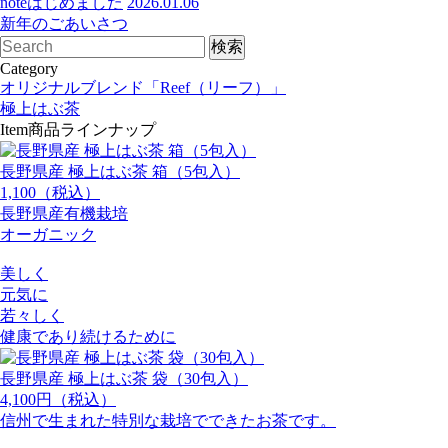
noteはじめました
2026.01.06
新年のごあいさつ
Category
オリジナルブレンド「Reef（リーフ）」
極上はぶ茶
Item
商品ラインナップ
長野県産 極上はぶ茶 箱（5包入）
1,100（税込）
長野県産有機栽培
オーガニック
美しく
元気に
若々しく
健康であり続けるために
長野県産 極上はぶ茶 袋（30包入）
4,100円（税込）
信州で生まれた特別な栽培でできたお茶です。