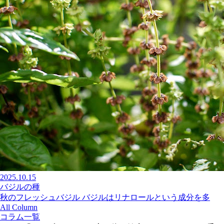
2025.10.15
バジルの種
秋のフレッシュバジル バジルはリナロールという成分を多
All Column
コラム一覧