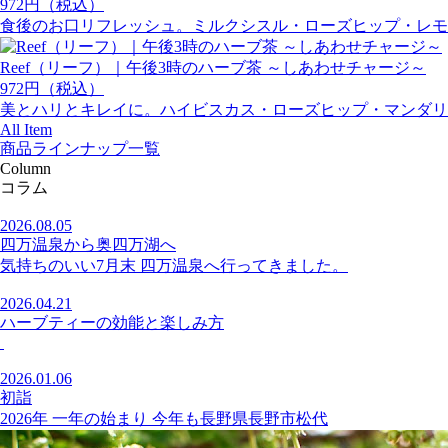
972円（税込）
食後のお口リフレッシュ。ミルクシスル・ローズヒップ・レモ
Reef（リーフ）｜午後3時のハーブ茶 ～しあわせチャージ～
972円（税込）
美とハリとキレイに。ハイビスカス・ローズヒップ・マンダリ
All Item
商品ラインナップ一覧
Column
コラム
2026.08.05
四万温泉から奥四万湖へ
気持ちのいい7月末 四万温泉へ行ってきました。
2026.04.21
ハーブティーの効能と楽しみ方
2026.01.06
初詣
2026年 一年の始まり 今年も長野県長野市松代