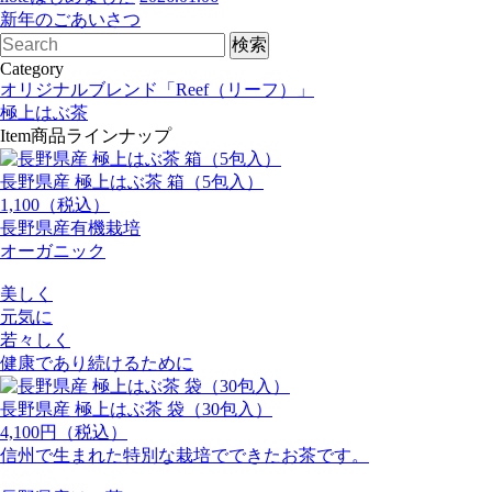
新年のごあいさつ
Category
オリジナルブレンド「Reef（リーフ）」
極上はぶ茶
Item
商品ラインナップ
長野県産 極上はぶ茶 箱（5包入）
1,100（税込）
長野県産有機栽培
オーガニック
美しく
元気に
若々しく
健康であり続けるために
長野県産 極上はぶ茶 袋（30包入）
4,100円（税込）
信州で生まれた特別な栽培でできたお茶です。